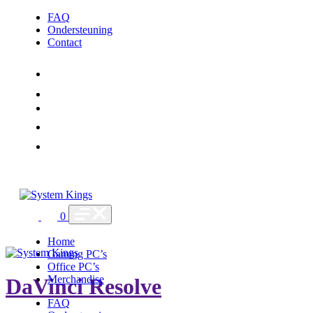
FAQ
Ondersteuning
Contact
0
Home
Gaming PC’s
Office PC’s
Merchandise
DaVinci Resolve
FAQ